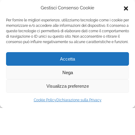
Gestisci Consenso Cookie
✨
Per fornire le migliori esperienze, utilizziamo tecnologie come i cookie per
Solo etichette selezionate dal nostro sommelier
memorizzare e/o accedere alle informazioni del dispositivo. Il consenso a
🥂
queste tecnologie ci permetterà di elaborare dati come il comportamento
Champagne e spumanti serviti in calice o in
di navigazione o ID unici su questo sito. Non acconsentire o ritirare il
consenso può influire negativamente su alcune caratteristiche e funzioni.
bottiglia
📦
Accetta
Possibilità di take away elegante
🍰
Nega
Abbinamenti con mignon salati e dolci artigianali
🎁
Visualizza preferenze
Regali last minute perfetti per cene tra amici o
ricorrenze
Cookie Policy
Dichiarazione sulla Privacy