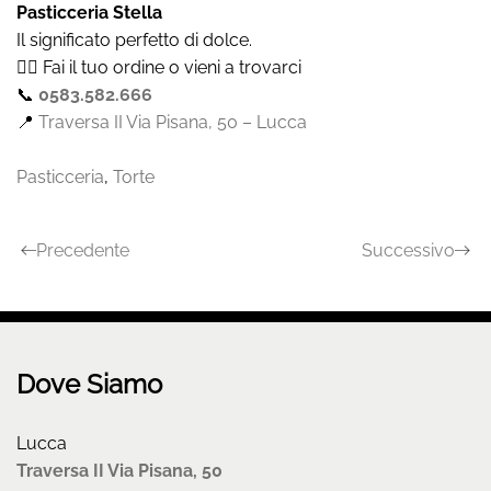
Pasticceria Stella
Il significato perfetto di dolce.
👉🏻 Fai il tuo ordine o vieni a trovarci
📞
0583.582.666
📍
Traversa II Via Pisana, 50 – Lucca
Pasticceria
,
Torte
Precedente
Successivo
Dove Siamo
Lucca
Traversa II Via Pisana, 50