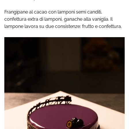
Frangipane al cacao con lamponi semi canditi,
confettura extra di lamponi, ganache alla vaniglia. Il
lampone lavora su due consistenze: frutto e confettura.